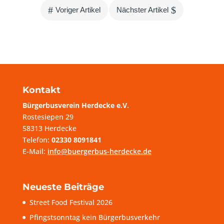
#
$
Voriger Artikel
Nächster Artikel
Kontakt
Bürgerbusverein Herdecke e.V.
Rostesiepen 29
58313 Herdecke
Telefon:
02330 8091841
E-Mail:
info@buergerbus-herdecke.de
Neueste Beiträge
Street Food Festival 2026
Pfingstsonntag kein Bürgerbusverkehr