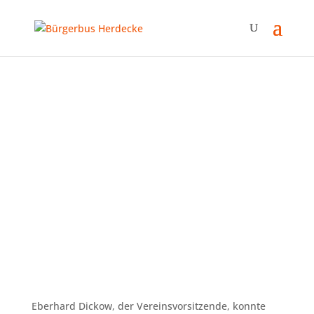
Weihnachtstreffen im
Sportlertreff Ende.
Eberhard Dickow, der Vereinsvorsitzende, konnte