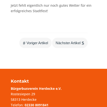
Jetzt fehlt eigentlich nur noch gutes Wetter für ein
erfolgreiches Stadtfest!
#
$
Voriger Artikel
Nächster Artikel
Kontakt
Bürgerbusverein Herdecke e.V.
Rostesiepen 29
58313 Herdecke
Telefon:
02330 8091841