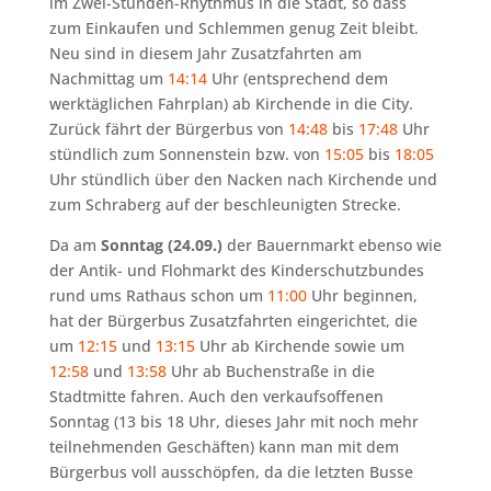
im Zwei-Stunden-Rhythmus in die Stadt, so dass
zum Einkaufen und Schlemmen genug Zeit bleibt.
Neu sind in diesem Jahr Zusatzfahrten am
Nachmittag um
14:14
Uhr (entsprechend dem
werktäglichen Fahrplan) ab Kirchende in die City.
Zurück fährt der Bürgerbus von
14:48
bis
17:48
Uhr
stündlich zum Sonnenstein bzw. von
15:05
bis
18:05
Uhr stündlich über den Nacken nach Kirchende und
zum Schraberg auf der beschleunigten Strecke.
Da am
Sonntag (24.09.)
der Bauernmarkt ebenso wie
der Antik- und Flohmarkt des Kinderschutzbundes
rund ums Rathaus schon um
11:00
Uhr beginnen,
hat der Bürgerbus Zusatzfahrten eingerichtet, die
um
12:15
und
13:15
Uhr ab Kirchende sowie um
12:58
und
13:58
Uhr ab Buchenstraße in die
Stadtmitte fahren. Auch den verkaufsoffenen
Sonntag (13 bis 18 Uhr, dieses Jahr mit noch mehr
teilnehmenden Geschäften) kann man mit dem
Bürgerbus voll ausschöpfen, da die letzten Busse